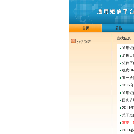
首页
公告
查找信息
公告列表
通用短
老接口
短信平
机房U
五一放
201
通用短
国庆节
201
关于短
重要：
2011